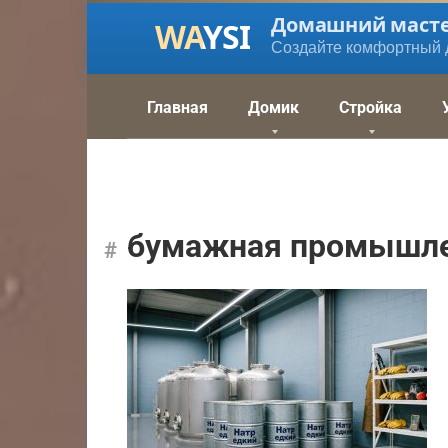
Перейти
Домашний маст
к
Создайте комфортный 
контенту
Главная
Домик
Стройка
бумажная промышле