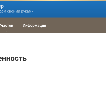
ер
дом своими руками
Участок
Информация
нность