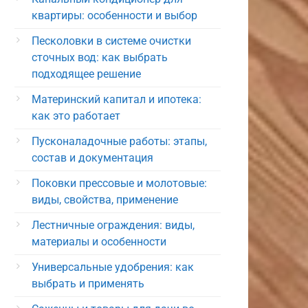
квартиры: особенности и выбор
Песколовки в системе очистки
сточных вод: как выбрать
подходящее решение
Материнский капитал и ипотека:
как это работает
Пусконаладочные работы: этапы,
состав и документация
Поковки прессовые и молотовые:
виды, свойства, применение
Лестничные ограждения: виды,
материалы и особенности
Универсальные удобрения: как
выбрать и применять