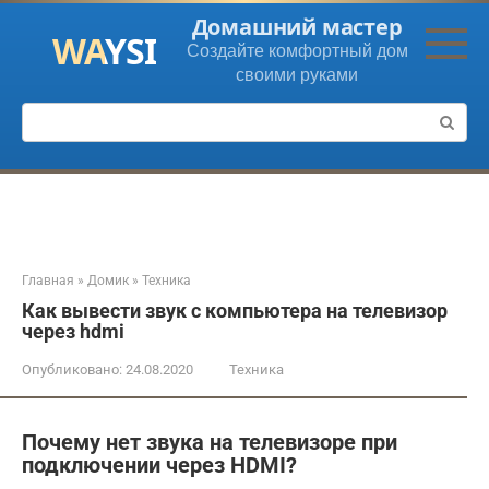
Перейти
Домашний мастер
к
Создайте комфортный дом
контенту
своими руками
Поиск:
Главная
»
Домик
»
Техника
Как вывести звук с компьютера на телевизор
через hdmi
Опубликовано:
24.08.2020
Техника
Почему нет звука на телевизоре при
подключении через HDMI?